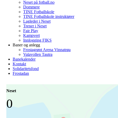
Neset på fotball.no
Dommere
TINE Fotballskole
TINE Fotballskole instruktører
Lagleder i Neset
Trener i Neset
Fair Play
Kampvert
Innlogging FIKS
Baner og anlegg
Frostagrønt Arena Vinnatrøa
Valavollen Tautra
Banekalender
Kontakt
Solidaritetsfond
Frostadan
Neset
0
-