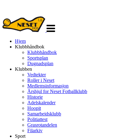
Veksle
navigasjon
Hjem
Klubbhåndbok
Klubbhåndbok
Sportsplan
Dugnadsplan
Klubben
Vedtekter
Roller i Neset
Medlemsinformasjon
Årshjul for Neset Fotballklubb
Historie
Adelskalender
Hoopit
Samarbeidsklubb
Politiattest
Grasrotandelen
Filarkiv
Sport