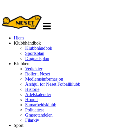
Veksle
navigasjon
Hjem
Klubbhåndbok
Klubbhåndbok
Sportsplan
Dugnadsplan
Klubben
Vedtekter
Roller i Neset
Medlemsinformasjon
Årshjul for Neset Fotballklubb
Historie
Adelskalender
Hoopit
Samarbeidsklubb
Politiattest
Grasrotandelen
Filarkiv
Sport