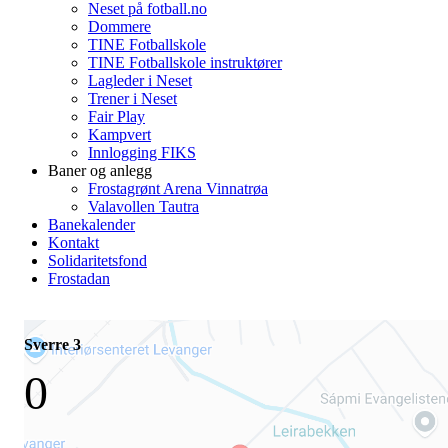
Neset på fotball.no
Dommere
TINE Fotballskole
TINE Fotballskole instruktører
Lagleder i Neset
Trener i Neset
Fair Play
Kampvert
Innlogging FIKS
Baner og anlegg
Frostagrønt Arena Vinnatrøa
Valavollen Tautra
Banekalender
Kontakt
Solidaritetsfond
Frostadan
Sverre 3
0
-