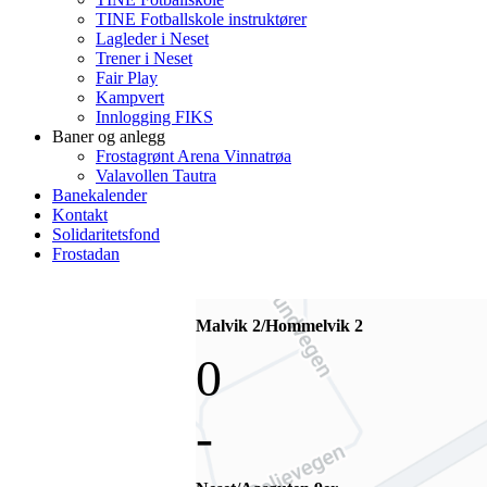
TINE Fotballskole instruktører
Lagleder i Neset
Trener i Neset
Fair Play
Kampvert
Innlogging FIKS
Baner og anlegg
Frostagrønt Arena Vinnatrøa
Valavollen Tautra
Banekalender
Kontakt
Solidaritetsfond
Frostadan
Malvik 2/Hommelvik 2
0
-