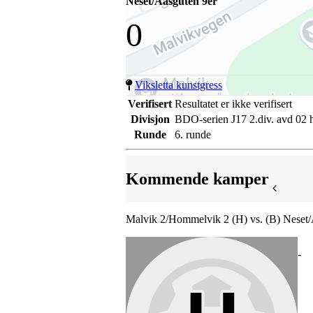
Neset/Aasguten 9er
0
Viksletta kunstgress
Verifisert
Resultatet er ikke verifisert
Divisjon
BDO-serien J17 2.div. avd 02 
Runde
6. runde
Kommende kamper
Malvik 2/Hommelvik 2 (H) vs. (B) Neset/
-