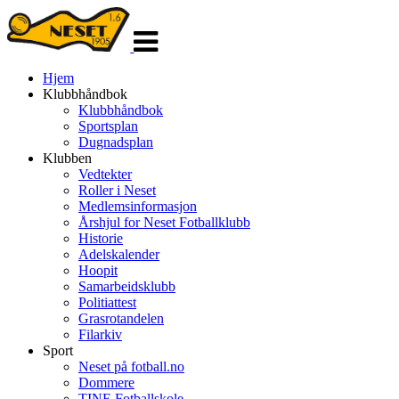
Veksle
navigasjon
Hjem
Klubbhåndbok
Klubbhåndbok
Sportsplan
Dugnadsplan
Klubben
Vedtekter
Roller i Neset
Medlemsinformasjon
Årshjul for Neset Fotballklubb
Historie
Adelskalender
Hoopit
Samarbeidsklubb
Politiattest
Grasrotandelen
Filarkiv
Sport
Neset på fotball.no
Dommere
TINE Fotballskole