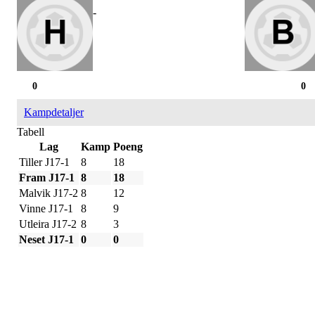
-
0
0
Kampdetaljer
Tabell
Lag
Kamp
Poeng
Tiller J17-1
8
18
Fram J17-1
8
18
Malvik J17-2
8
12
Vinne J17-1
8
9
Utleira J17-2
8
3
Neset J17-1
0
0