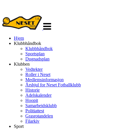
Veksle
navigasjon
Hjem
Klubbhåndbok
Klubbhåndbok
Sportsplan
Dugnadsplan
Klubben
Vedtekter
Roller i Neset
Medlemsinformasjon
Årshjul for Neset Fotballklubb
Historie
Adelskalender
Hoopit
Samarbeidsklubb
Politiattest
Grasrotandelen
Filarkiv
Sport