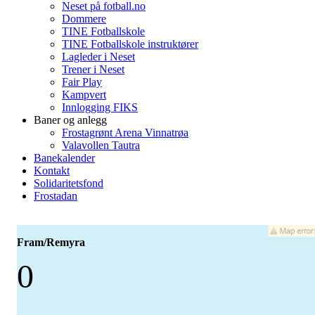
Neset på fotball.no
Dommere
TINE Fotballskole
TINE Fotballskole instruktører
Lagleder i Neset
Trener i Neset
Fair Play
Kampvert
Innlogging FIKS
Baner og anlegg
Frostagrønt Arena Vinnatrøa
Valavollen Tautra
Banekalender
Kontakt
Solidaritetsfond
Frostadan
Fram/Remyra
0
-