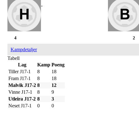
-
4
2
Kampdetaljer
Tabell
Lag
Kamp
Poeng
Tiller J17-1
8
18
Fram J17-1
8
18
Malvik J17-2
8
12
Vinne J17-1
8
9
Utleira J17-2
8
3
Neset J17-1
0
0