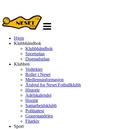
Veksle
navigasjon
Hjem
Klubbhåndbok
Klubbhåndbok
Sportsplan
Dugnadsplan
Klubben
Vedtekter
Roller i Neset
Medlemsinformasjon
Årshjul for Neset Fotballklubb
Historie
Adelskalender
Hoopit
Samarbeidsklubb
Politiattest
Grasrotandelen
Filarkiv
Sport