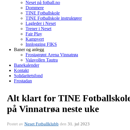
Neset på fotball.no
Dommere
TINE Fotballskole
TINE Fotballskole instruktører
Lagleder i Neset
Trener i Neset
Fair Play
Kampvert
Innlogging FIKS
Baner og anlegg
Frostagrønt Arena Vinnatrøa
Valavollen Tautra
Banekalender
Kontakt
Solidaritetsfond
Frostadan
Alt klart for TINE Fotballskol
på Vinnatrøa neste uke
Postet av
Neset Fotballklubb
den
31. jul 2023