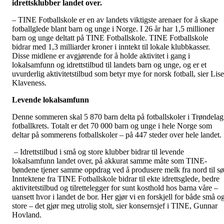
idrettsklubber landet over.
– TINE Fotballskole er en av landets viktigste arenaer for å skape
fotballglede blant barn og unge i Norge. I 26 år har 1,5 millioner
barn og unge deltatt på TINE Fotballskole. TINE Fotballskole
bidrar med 1,3 milliarder kroner i inntekt til lokale klubbkasser.
Disse midlene er avgjørende for å holde aktivitet i gang i
lokalsamfunn og idrettstilbud til landets barn og unge, og er et
uvurderlig aktivitetstilbud som betyr mye for norsk fotball, sier Lise
Klaveness.
Levende lokalsamfunn
Denne sommeren skal 5 870 barn delta på fotballskoler i Trøndelag
fotballkrets. Totalt er det 70 000 barn og unge i hele Norge som
deltar på sommerens fotballskoler – på 447 steder over hele landet.
– Idrettstilbud i små og store klubber bidrar til levende
lokalsamfunn landet over, på akkurat samme måte som TINE-
bøndene tjener samme oppdrag ved å produsere melk fra nord til sø
Inntektene fra TINE Fotballskole bidrar til ekte idrettsglede, bedre
aktivitetstilbud og tilrettelegger for sunt kosthold hos barna våre –
uansett hvor i landet de bor. Her gjør vi en forskjell for både små o
store – det gjør meg utrolig stolt, sier konsernsjef i TINE, Gunnar
Hovland.