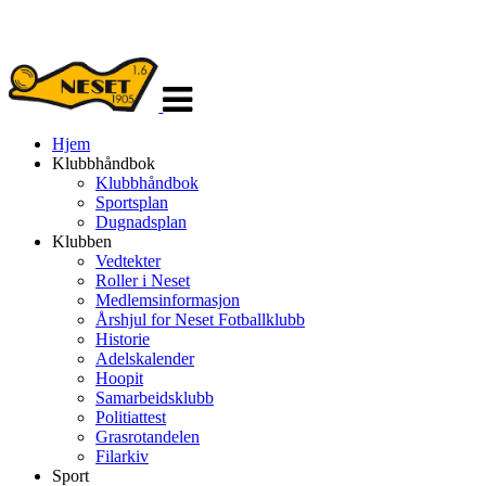
Veksle
navigasjon
Hjem
Klubbhåndbok
Klubbhåndbok
Sportsplan
Dugnadsplan
Klubben
Vedtekter
Roller i Neset
Medlemsinformasjon
Årshjul for Neset Fotballklubb
Historie
Adelskalender
Hoopit
Samarbeidsklubb
Politiattest
Grasrotandelen
Filarkiv
Sport