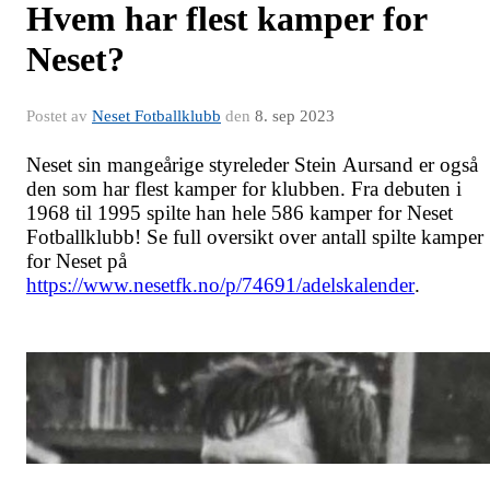
Hvem har flest kamper for
Neset?
Postet av
Neset Fotballklubb
den
8. sep 2023
Neset sin mangeårige styreleder Stein Aursand er også
den som har flest kamper for klubben. Fra debuten i
1968 til 1995 spilte han hele 586 kamper for Neset
Fotballklubb! Se full oversikt over antall spilte kamper
for Neset på
https://www.nesetfk.no/p/74691/adelskalender
.