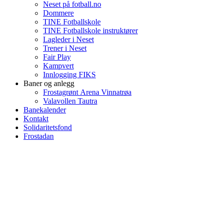
Neset på fotball.no
Dommere
TINE Fotballskole
TINE Fotballskole instruktører
Lagleder i Neset
Trener i Neset
Fair Play
Kampvert
Innlogging FIKS
Baner og anlegg
Frostagrønt Arena Vinnatrøa
Valavollen Tautra
Banekalender
Kontakt
Solidaritetsfond
Frostadan