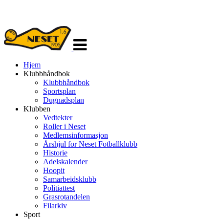
Veksle
navigasjon
Hjem
Klubbhåndbok
Klubbhåndbok
Sportsplan
Dugnadsplan
Klubben
Vedtekter
Roller i Neset
Medlemsinformasjon
Årshjul for Neset Fotballklubb
Historie
Adelskalender
Hoopit
Samarbeidsklubb
Politiattest
Grasrotandelen
Filarkiv
Sport