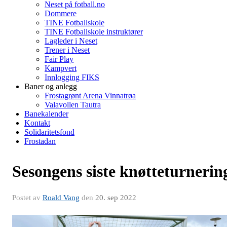
Neset på fotball.no
Dommere
TINE Fotballskole
TINE Fotballskole instruktører
Lagleder i Neset
Trener i Neset
Fair Play
Kampvert
Innlogging FIKS
Baner og anlegg
Frostagrønt Arena Vinnatrøa
Valavollen Tautra
Banekalender
Kontakt
Solidaritetsfond
Frostadan
Sesongens siste knøtteturnerin
Postet av
Roald Vang
den
20. sep 2022