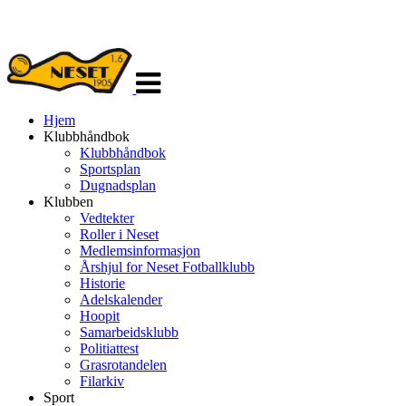
Veksle
navigasjon
Hjem
Klubbhåndbok
Klubbhåndbok
Sportsplan
Dugnadsplan
Klubben
Vedtekter
Roller i Neset
Medlemsinformasjon
Årshjul for Neset Fotballklubb
Historie
Adelskalender
Hoopit
Samarbeidsklubb
Politiattest
Grasrotandelen
Filarkiv
Sport