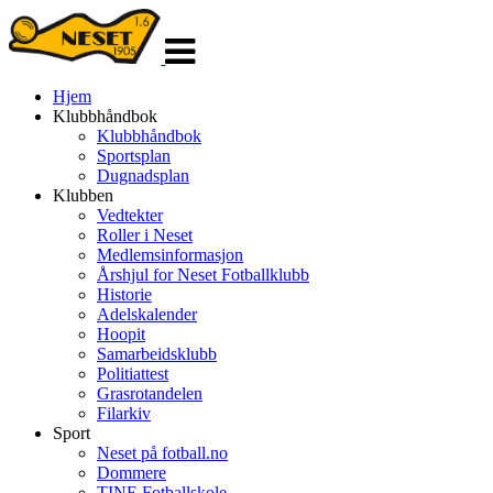
Veksle
navigasjon
Hjem
Klubbhåndbok
Klubbhåndbok
Sportsplan
Dugnadsplan
Klubben
Vedtekter
Roller i Neset
Medlemsinformasjon
Årshjul for Neset Fotballklubb
Historie
Adelskalender
Hoopit
Samarbeidsklubb
Politiattest
Grasrotandelen
Filarkiv
Sport
Neset på fotball.no
Dommere
TINE Fotballskole