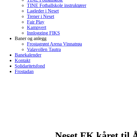
TINE Fotballskole instruktører
Lagleder i Neset
Trener i Neset
Fair Play
Kampvert
Innlogging FIKS
Baner og anlegg
Frostagrønt Arena Vinnatrøa
Valavollen Tautra
Banekalender
Kontakt
Solidaritetsfond
Frostadan
Neset FK kåret til 