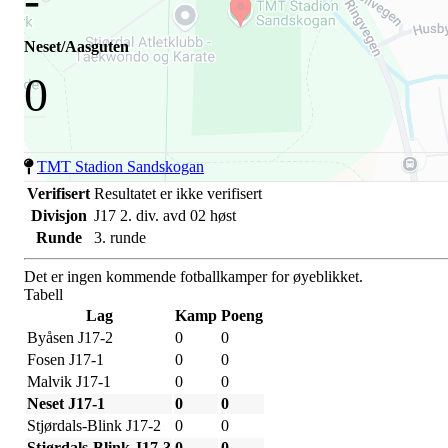
Neset/Aasguten
0
TMT Stadion Sandskogan
Verifisert
Resultatet er ikke verifisert
Divisjon
J17 2. div. avd 02 høst
Runde
3. runde
Det er ingen kommende fotballkamper for øyeblikket.
Tabell
Lag
Kamp
Poeng
Byåsen J17-2
0
0
Fosen J17-1
0
0
Malvik J17-1
0
0
Neset J17-1
0
0
Stjørdals-Blink J17-2
0
0
Stjørdals-Blink J17-3
0
0