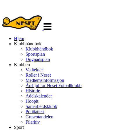
Veksle
navigasjon
Hjem
Klubbhåndbok
Klubbhåndbok
Sportsplan
Dugnadsplan
Klubben
Vedtekter
Roller i Neset
Medlemsinformasjon
Årshjul for Neset Fotballklubb
Historie
Adelskalender
Hoopit
Samarbeidsklubb
Politiattest
Grasrotandelen
Filarkiv
Sport