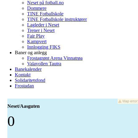
Neset på fotball.no
Dommere
TINE Fotballskole
TINE Fotballskole instruktører
Lagleder i Neset
Trener i Neset
Fair Play
Kampvert
Innlogging FIKS
Baner og anlegg
Frostagrønt Arena Vinnatrøa
Valavollen Tautra
Banekalender
Kontakt
Solidaritetsfond
Frostadan
Neset/Aasguten
0
-