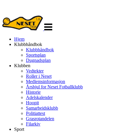
Veksle
navigasjon
Hjem
Klubbhåndbok
Klubbhåndbok
Sportsplan
Dugnadsplan
Klubben
Vedtekter
Roller i Neset
Medlemsinformasjon
Årshjul for Neset Fotballklubb
Historie
Adelskalender
Hoopit
Samarbeidsklubb
Politiattest
Grasrotandelen
Filarkiv
Sport