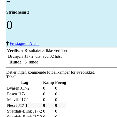
Strindheim 2
0
Frostagrønt Arena
Verifisert
Resultatet er ikke verifisert
Divisjon
J17 2. div. avd 02 høst
Runde
6. runde
Det er ingen kommende fotballkamper for øyeblikket.
Tabell
Lag
Kamp
Poeng
Byåsen J17-2
0
0
Fosen J17-1
0
0
Malvik J17-1
0
0
Neset J17-1
0
0
Stjørdals-Blink J17-2
0
0
Stjørdals-Blink J17-3
0
0