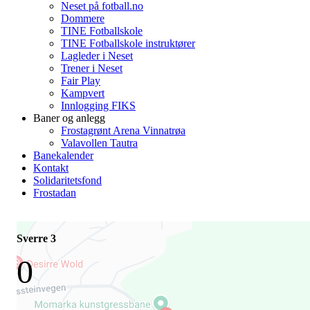
Neset på fotball.no
Dommere
TINE Fotballskole
TINE Fotballskole instruktører
Lagleder i Neset
Trener i Neset
Fair Play
Kampvert
Innlogging FIKS
Baner og anlegg
Frostagrønt Arena Vinnatrøa
Valavollen Tautra
Banekalender
Kontakt
Solidaritetsfond
Frostadan
Sverre 3
0
-