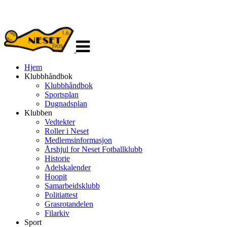
Veksle
navigasjon
Hjem
Klubbhåndbok
Klubbhåndbok
Sportsplan
Dugnadsplan
Klubben
Vedtekter
Roller i Neset
Medlemsinformasjon
Årshjul for Neset Fotballklubb
Historie
Adelskalender
Hoopit
Samarbeidsklubb
Politiattest
Grasrotandelen
Filarkiv
Sport