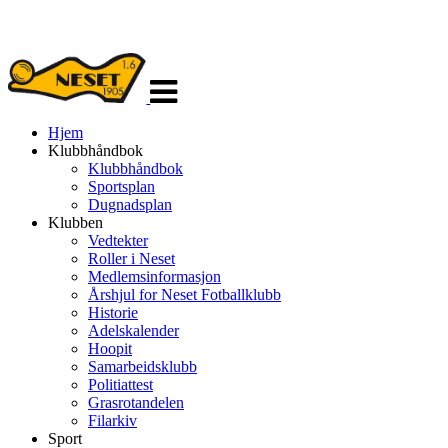
Veksle
navigasjon
Hjem
Klubbhåndbok
Klubbhåndbok
Sportsplan
Dugnadsplan
Klubben
Vedtekter
Roller i Neset
Medlemsinformasjon
Årshjul for Neset Fotballklubb
Historie
Adelskalender
Hoopit
Samarbeidsklubb
Politiattest
Grasrotandelen
Filarkiv
Sport