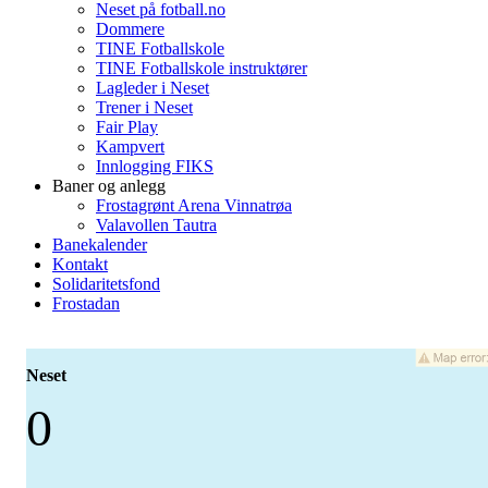
Neset på fotball.no
Dommere
TINE Fotballskole
TINE Fotballskole instruktører
Lagleder i Neset
Trener i Neset
Fair Play
Kampvert
Innlogging FIKS
Baner og anlegg
Frostagrønt Arena Vinnatrøa
Valavollen Tautra
Banekalender
Kontakt
Solidaritetsfond
Frostadan
Neset
0
-