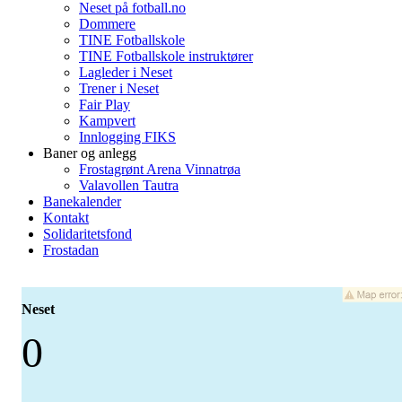
Neset på fotball.no
Dommere
TINE Fotballskole
TINE Fotballskole instruktører
Lagleder i Neset
Trener i Neset
Fair Play
Kampvert
Innlogging FIKS
Baner og anlegg
Frostagrønt Arena Vinnatrøa
Valavollen Tautra
Banekalender
Kontakt
Solidaritetsfond
Frostadan
Neset
0
-