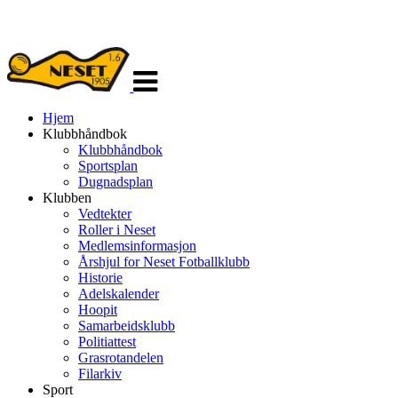
Veksle
navigasjon
Hjem
Klubbhåndbok
Klubbhåndbok
Sportsplan
Dugnadsplan
Klubben
Vedtekter
Roller i Neset
Medlemsinformasjon
Årshjul for Neset Fotballklubb
Historie
Adelskalender
Hoopit
Samarbeidsklubb
Politiattest
Grasrotandelen
Filarkiv
Sport