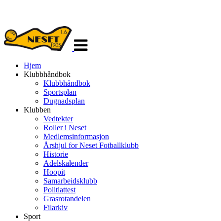
Veksle
navigasjon
Hjem
Klubbhåndbok
Klubbhåndbok
Sportsplan
Dugnadsplan
Klubben
Vedtekter
Roller i Neset
Medlemsinformasjon
Årshjul for Neset Fotballklubb
Historie
Adelskalender
Hoopit
Samarbeidsklubb
Politiattest
Grasrotandelen
Filarkiv
Sport