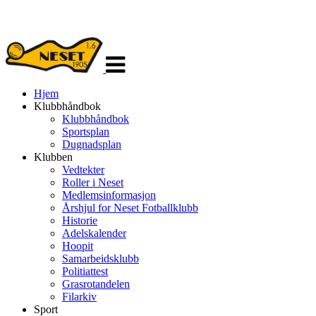
Veksle
navigasjon
Hjem
Klubbhåndbok
Klubbhåndbok
Sportsplan
Dugnadsplan
Klubben
Vedtekter
Roller i Neset
Medlemsinformasjon
Årshjul for Neset Fotballklubb
Historie
Adelskalender
Hoopit
Samarbeidsklubb
Politiattest
Grasrotandelen
Filarkiv
Sport