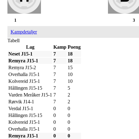
1
3
Kampdetaljer
Tabell
Lag
Kamp
Poeng
Neset J15-1
7
18
Remyra J15-1
7
18
Remyra J15-2
7
15
Overhalla J15-1
7
10
Kolvereid J15-1
7
10
Hållingen J15-15
7
5
Varden Meråker J15-1
7
2
Rørvik J14-1
7
2
Verdal J15-1
0
0
Hållingen J15-15
0
0
Kolvereid J15-1
0
0
Overhalla J15-1
0
0
Remyra J15-1
0
0