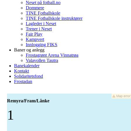
Neset på fotball.no
Dommere
TINE Fotballskole
TINE Fotballskole instruktører
Lagleder i Neset
Trener i Neset
Fair Play
Kampvert
Innlogging FIKS
Baner og anlegg
Frostagrønt Arena Vinnatrøa
Valavollen Tautra
Banekalender
Kontakt
Solidaritetsfond
Frostadan
Remyra/Fram/Lånke
1
-