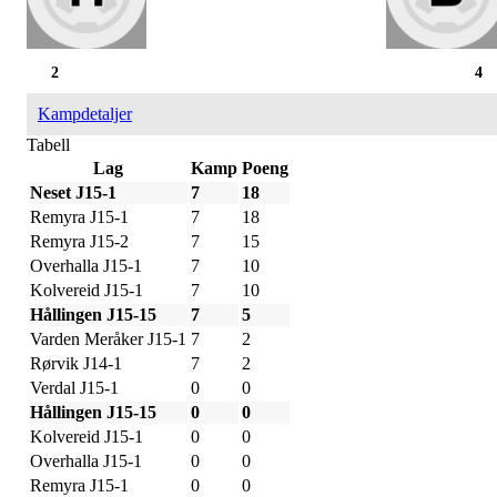
2
4
Kampdetaljer
Tabell
Lag
Kamp
Poeng
Neset J15-1
7
18
Remyra J15-1
7
18
Remyra J15-2
7
15
Overhalla J15-1
7
10
Kolvereid J15-1
7
10
Hållingen J15-15
7
5
Varden Meråker J15-1
7
2
Rørvik J14-1
7
2
Verdal J15-1
0
0
Hållingen J15-15
0
0
Kolvereid J15-1
0
0
Overhalla J15-1
0
0
Remyra J15-1
0
0