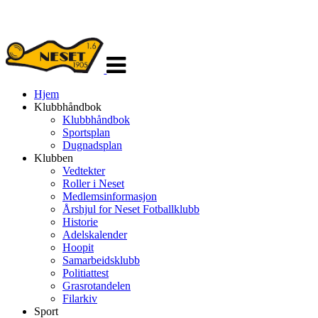
Veksle
navigasjon
Hjem
Klubbhåndbok
Klubbhåndbok
Sportsplan
Dugnadsplan
Klubben
Vedtekter
Roller i Neset
Medlemsinformasjon
Årshjul for Neset Fotballklubb
Historie
Adelskalender
Hoopit
Samarbeidsklubb
Politiattest
Grasrotandelen
Filarkiv
Sport