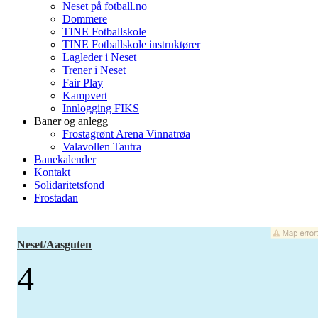
Neset på fotball.no
Dommere
TINE Fotballskole
TINE Fotballskole instruktører
Lagleder i Neset
Trener i Neset
Fair Play
Kampvert
Innlogging FIKS
Baner og anlegg
Frostagrønt Arena Vinnatrøa
Valavollen Tautra
Banekalender
Kontakt
Solidaritetsfond
Frostadan
Neset/Aasguten
4
-