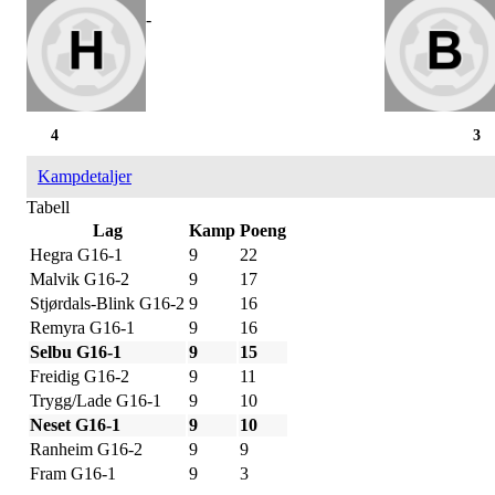
-
4
3
Kampdetaljer
Tabell
Lag
Kamp
Poeng
Hegra G16-1
9
22
Malvik G16-2
9
17
Stjørdals-Blink G16-2
9
16
Remyra G16-1
9
16
Selbu G16-1
9
15
Freidig G16-2
9
11
Trygg/Lade G16-1
9
10
Neset G16-1
9
10
Ranheim G16-2
9
9
Fram G16-1
9
3