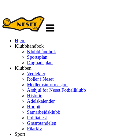
Veksle
navigasjon
Hjem
Klubbhåndbok
Klubbhåndbok
Sportsplan
Dugnadsplan
Klubben
Vedtekter
Roller i Neset
Medlemsinformasjon
Årshjul for Neset Fotballklubb
Historie
Adelskalender
Hoopit
Samarbeidsklubb
Politiattest
Grasrotandelen
Filarkiv
Sport