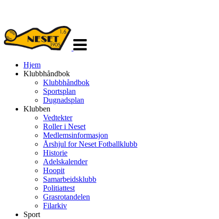
Veksle
navigasjon
Hjem
Klubbhåndbok
Klubbhåndbok
Sportsplan
Dugnadsplan
Klubben
Vedtekter
Roller i Neset
Medlemsinformasjon
Årshjul for Neset Fotballklubb
Historie
Adelskalender
Hoopit
Samarbeidsklubb
Politiattest
Grasrotandelen
Filarkiv
Sport