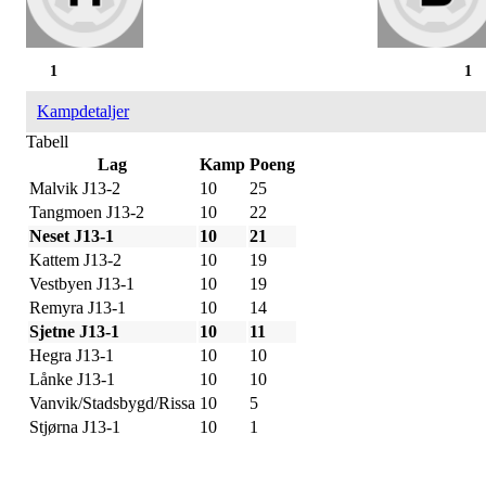
1
1
Kampdetaljer
Tabell
Lag
Kamp
Poeng
Malvik J13-2
10
25
Tangmoen J13-2
10
22
Neset J13-1
10
21
Kattem J13-2
10
19
Vestbyen J13-1
10
19
Remyra J13-1
10
14
Sjetne J13-1
10
11
Hegra J13-1
10
10
Lånke J13-1
10
10
Vanvik/Stadsbygd/Rissa
10
5
Stjørna J13-1
10
1