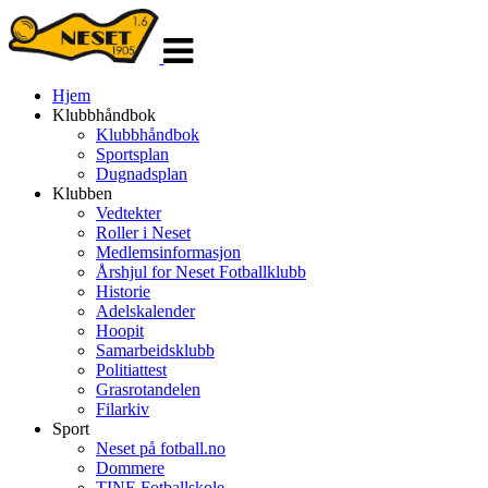
Veksle
navigasjon
Hjem
Klubbhåndbok
Klubbhåndbok
Sportsplan
Dugnadsplan
Klubben
Vedtekter
Roller i Neset
Medlemsinformasjon
Årshjul for Neset Fotballklubb
Historie
Adelskalender
Hoopit
Samarbeidsklubb
Politiattest
Grasrotandelen
Filarkiv
Sport
Neset på fotball.no
Dommere
TINE Fotballskole