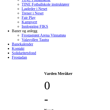
TINE Fotballskole instruktører
Lagleder i Neset
Trener i Neset
Fair Play
Kampvert
Innlogging FIKS
Baner og anlegg
Frostagrønt Arena Vinnatrøa
Valavollen Tautra
Banekalender
Kontakt
Solidaritetsfond
Frostadan
Varden Meråker
0
-