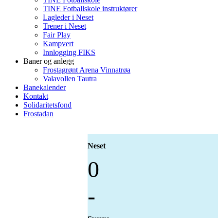
TINE Fotballskole instruktører
Lagleder i Neset
Trener i Neset
Fair Play
Kampvert
Innlogging FIKS
Baner og anlegg
Frostagrønt Arena Vinnatrøa
Valavollen Tautra
Banekalender
Kontakt
Solidaritetsfond
Frostadan
Neset
0
-