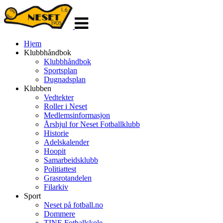
Veksle
navigasjon
Hjem
Klubbhåndbok
Klubbhåndbok
Sportsplan
Dugnadsplan
Klubben
Vedtekter
Roller i Neset
Medlemsinformasjon
Årshjul for Neset Fotballklubb
Historie
Adelskalender
Hoopit
Samarbeidsklubb
Politiattest
Grasrotandelen
Filarkiv
Sport
Neset på fotball.no
Dommere
TINE Fotballskole