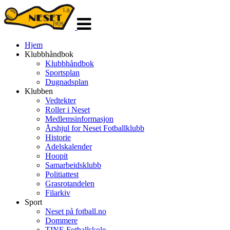
Veksle
navigasjon
Hjem
Klubbhåndbok
Klubbhåndbok
Sportsplan
Dugnadsplan
Klubben
Vedtekter
Roller i Neset
Medlemsinformasjon
Årshjul for Neset Fotballklubb
Historie
Adelskalender
Hoopit
Samarbeidsklubb
Politiattest
Grasrotandelen
Filarkiv
Sport
Neset på fotball.no
Dommere
TINE Fotballskole