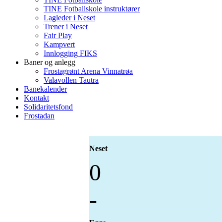
TINE Fotballskole instruktører
Lagleder i Neset
Trener i Neset
Fair Play
Kampvert
Innlogging FIKS
Baner og anlegg
Frostagrønt Arena Vinnatrøa
Valavollen Tautra
Banekalender
Kontakt
Solidaritetsfond
Frostadan
Neset
0
-