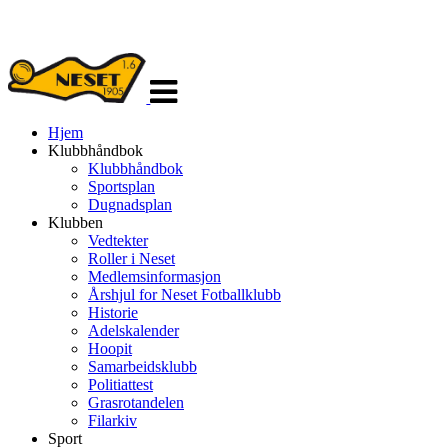
Veksle
navigasjon
Hjem
Klubbhåndbok
Klubbhåndbok
Sportsplan
Dugnadsplan
Klubben
Vedtekter
Roller i Neset
Medlemsinformasjon
Årshjul for Neset Fotballklubb
Historie
Adelskalender
Hoopit
Samarbeidsklubb
Politiattest
Grasrotandelen
Filarkiv
Sport