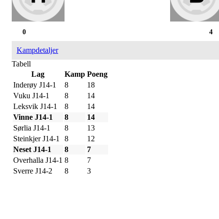
0
4
Kampdetaljer
Tabell
Lag
Kamp
Poeng
Inderøy J14-1
8
18
Vuku J14-1
8
14
Leksvik J14-1
8
14
Vinne J14-1
8
14
Sørlia J14-1
8
13
Steinkjer J14-1
8
12
Neset J14-1
8
7
Overhalla J14-1
8
7
Sverre J14-2
8
3