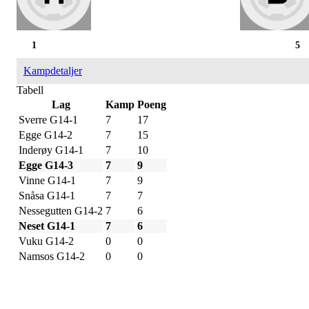
1
5
Kampdetaljer
Tabell
Lag
Kamp
Poeng
Sverre G14-1
7
17
Egge G14-2
7
15
Inderøy G14-1
7
10
Egge G14-3
7
9
Vinne G14-1
7
9
Snåsa G14-1
7
7
Nessegutten G14-2
7
6
Neset G14-1
7
6
Vuku G14-2
0
0
Namsos G14-2
0
0