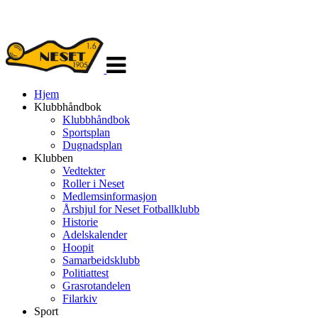
Veksle
navigasjon
Hjem
Klubbhåndbok
Klubbhåndbok
Sportsplan
Dugnadsplan
Klubben
Vedtekter
Roller i Neset
Medlemsinformasjon
Årshjul for Neset Fotballklubb
Historie
Adelskalender
Hoopit
Samarbeidsklubb
Politiattest
Grasrotandelen
Filarkiv
Sport