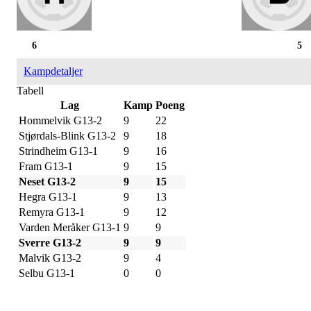
6
5
Kampdetaljer
Tabell
Lag
Kamp
Poeng
Hommelvik G13-2
9
22
Stjørdals-Blink G13-2
9
18
Strindheim G13-1
9
16
Fram G13-1
9
15
Neset G13-2
9
15
Hegra G13-1
9
13
Remyra G13-1
9
12
Varden Meråker G13-1
9
9
Sverre G13-2
9
9
Malvik G13-2
9
4
Selbu G13-1
0
0