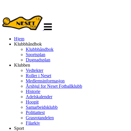
Veksle
navigasjon
Hjem
Klubbhåndbok
Klubbhåndbok
Sportsplan
Dugnadsplan
Klubben
Vedtekter
Roller i Neset
Medlemsinformasjon
Årshjul for Neset Fotballklubb
Historie
Adelskalender
Hoopit
Samarbeidsklubb
Politiattest
Grasrotandelen
Filarkiv
Sport