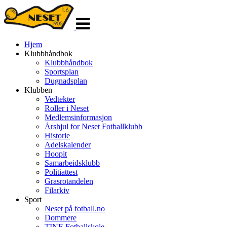
Veksle
navigasjon
Hjem
Klubbhåndbok
Klubbhåndbok
Sportsplan
Dugnadsplan
Klubben
Vedtekter
Roller i Neset
Medlemsinformasjon
Årshjul for Neset Fotballklubb
Historie
Adelskalender
Hoopit
Samarbeidsklubb
Politiattest
Grasrotandelen
Filarkiv
Sport
Neset på fotball.no
Dommere
TINE Fotballskole