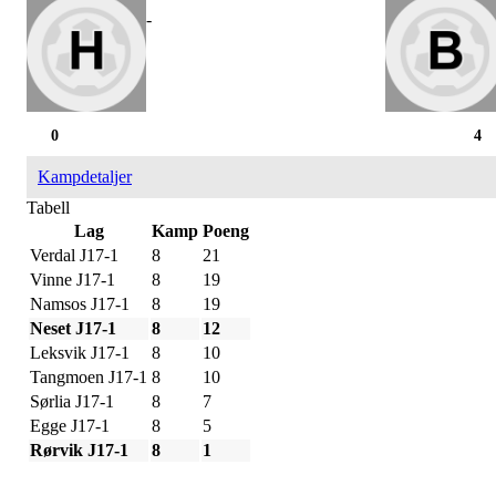
-
0
4
Kampdetaljer
Tabell
Lag
Kamp
Poeng
Verdal J17-1
8
21
Vinne J17-1
8
19
Namsos J17-1
8
19
Neset J17-1
8
12
Leksvik J17-1
8
10
Tangmoen J17-1
8
10
Sørlia J17-1
8
7
Egge J17-1
8
5
Rørvik J17-1
8
1