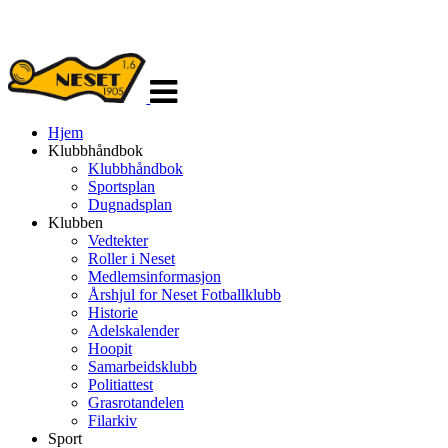
Veksle
navigasjon
Hjem
Klubbhåndbok
Klubbhåndbok
Sportsplan
Dugnadsplan
Klubben
Vedtekter
Roller i Neset
Medlemsinformasjon
Årshjul for Neset Fotballklubb
Historie
Adelskalender
Hoopit
Samarbeidsklubb
Politiattest
Grasrotandelen
Filarkiv
Sport