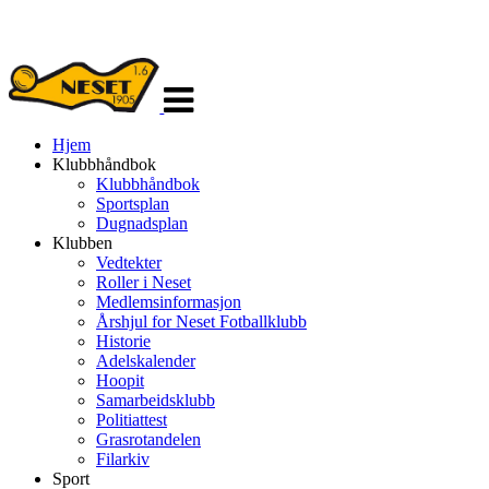
Veksle
navigasjon
Hjem
Klubbhåndbok
Klubbhåndbok
Sportsplan
Dugnadsplan
Klubben
Vedtekter
Roller i Neset
Medlemsinformasjon
Årshjul for Neset Fotballklubb
Historie
Adelskalender
Hoopit
Samarbeidsklubb
Politiattest
Grasrotandelen
Filarkiv
Sport