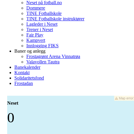
Neset på fotball.no
Dommere
TINE Fotballskole
TINE Fotballskole instruktører
Lagleder i Neset
Trener i Neset
Fair Play
Kampvert
Innlogging FIKS
Baner og anlegg
Frostagrønt Arena Vinnatrøa
Valavollen Tautra
Banekalender
Kontakt
Solidaritetsfond
Frostadan
Neset
0
-