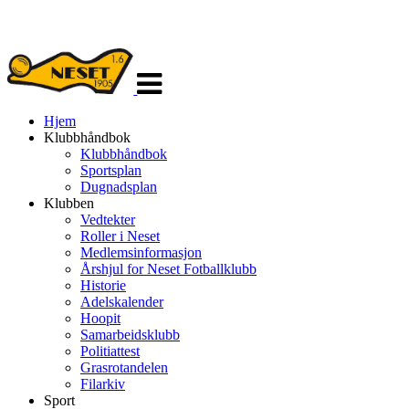
Veksle
navigasjon
Hjem
Klubbhåndbok
Klubbhåndbok
Sportsplan
Dugnadsplan
Klubben
Vedtekter
Roller i Neset
Medlemsinformasjon
Årshjul for Neset Fotballklubb
Historie
Adelskalender
Hoopit
Samarbeidsklubb
Politiattest
Grasrotandelen
Filarkiv
Sport