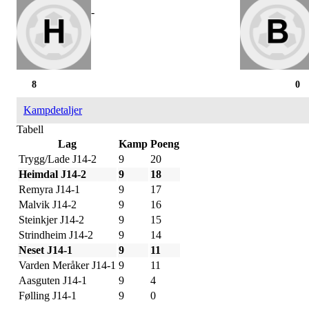
-
8
0
Kampdetaljer
Tabell
Lag
Kamp
Poeng
Trygg/Lade J14-2
9
20
Heimdal J14-2
9
18
Remyra J14-1
9
17
Malvik J14-2
9
16
Steinkjer J14-2
9
15
Strindheim J14-2
9
14
Neset J14-1
9
11
Varden Meråker J14-1
9
11
Aasguten J14-1
9
4
Følling J14-1
9
0