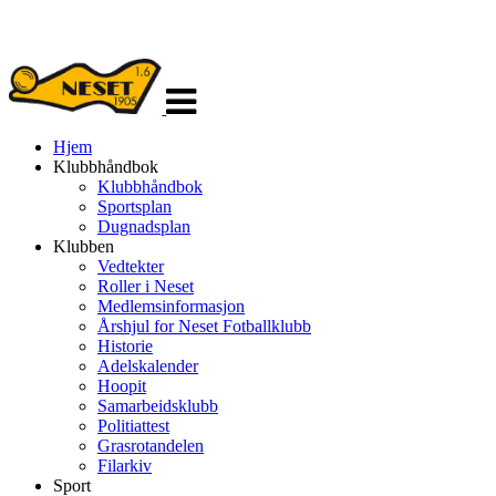
Veksle
navigasjon
Hjem
Klubbhåndbok
Klubbhåndbok
Sportsplan
Dugnadsplan
Klubben
Vedtekter
Roller i Neset
Medlemsinformasjon
Årshjul for Neset Fotballklubb
Historie
Adelskalender
Hoopit
Samarbeidsklubb
Politiattest
Grasrotandelen
Filarkiv
Sport