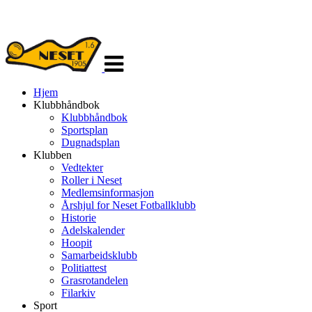
Veksle
navigasjon
Hjem
Klubbhåndbok
Klubbhåndbok
Sportsplan
Dugnadsplan
Klubben
Vedtekter
Roller i Neset
Medlemsinformasjon
Årshjul for Neset Fotballklubb
Historie
Adelskalender
Hoopit
Samarbeidsklubb
Politiattest
Grasrotandelen
Filarkiv
Sport