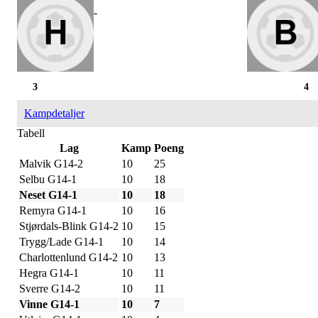
-
3
4
Kampdetaljer
Tabell
Lag
Kamp
Poeng
Malvik G14-2
10
25
Selbu G14-1
10
18
Neset G14-1
10
18
Remyra G14-1
10
16
Stjørdals-Blink G14-2
10
15
Trygg/Lade G14-1
10
14
Charlottenlund G14-2
10
13
Hegra G14-1
10
11
Sverre G14-2
10
11
Vinne G14-1
10
7