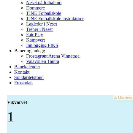
Neset på fotball.no
Dommere
TINE Fotballskole
TINE Fotballskole instruktører
Lagleder i Neset
Trener i Neset
Fair Play
Kampvert
Innlogging FIKS
Baner og anlegg
Frostagrønt Arena Vinnatrøa
Valavollen Tautra
Banekalender
Kontakt
Solidaritetsfond
Frostadan
Vikvarvet
1
-