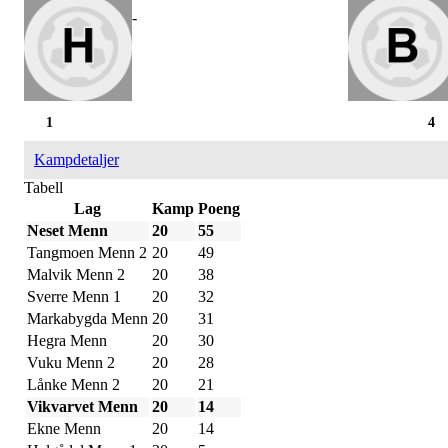
-
1
4
Kampdetaljer
Tabell
Lag
Kamp
Poeng
Neset Menn
20
55
Tangmoen Menn 2
20
49
Malvik Menn 2
20
38
Sverre Menn 1
20
32
Markabygda Menn
20
31
Hegra Menn
20
30
Vuku Menn 2
20
28
Lånke Menn 2
20
21
Vikvarvet Menn
20
14
Ekne Menn
20
14