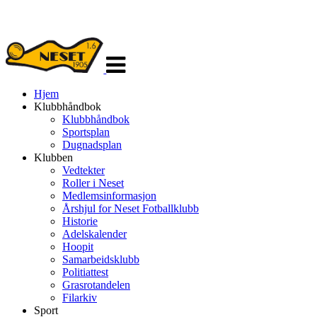
Veksle
navigasjon
Hjem
Klubbhåndbok
Klubbhåndbok
Sportsplan
Dugnadsplan
Klubben
Vedtekter
Roller i Neset
Medlemsinformasjon
Årshjul for Neset Fotballklubb
Historie
Adelskalender
Hoopit
Samarbeidsklubb
Politiattest
Grasrotandelen
Filarkiv
Sport