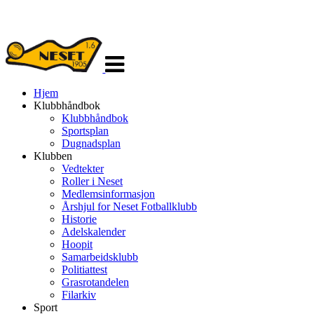
Veksle
navigasjon
Hjem
Klubbhåndbok
Klubbhåndbok
Sportsplan
Dugnadsplan
Klubben
Vedtekter
Roller i Neset
Medlemsinformasjon
Årshjul for Neset Fotballklubb
Historie
Adelskalender
Hoopit
Samarbeidsklubb
Politiattest
Grasrotandelen
Filarkiv
Sport