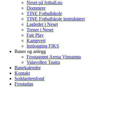
Neset på fotball.no
Dommere
TINE Fotballskole
TINE Fotballskole instruktører
Lagleder i Neset
Trener i Neset
Fair Play
Kampvert
Innlogging FIKS
Baner og anlegg
Frostagrønt Arena Vinnatrøa
Valavollen Tautra
Banekalender
Kontakt
Solidaritetsfond
Frostadan