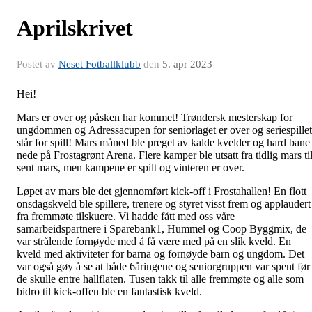
Aprilskrivet
Postet av
Neset Fotballklubb
den
5. apr 2023
Hei!
Mars er over og påsken har kommet! Trøndersk mesterskap for
ungdommen og Adressacupen for seniorlaget er over og seriespillet
står for spill! Mars måned ble preget av kalde kvelder og hard bane
nede på Frostagrønt Arena. Flere kamper ble utsatt fra tidlig mars ti
sent mars, men kampene er spilt og vinteren er over.
Løpet av mars ble det gjennomført kick-off i Frostahallen! En flott
onsdagskveld ble spillere, trenere og styret visst frem og applaudert
fra fremmøte tilskuere. Vi hadde fått med oss våre
samarbeidspartnere i Sparebank1, Hummel og Coop Byggmix, de
var strålende fornøyde med å få være med på en slik kveld. En
kveld med aktiviteter for barna og fornøyde barn og ungdom. Det
var også gøy å se at både 6åringene og seniorgruppen var spent før
de skulle entre hallflaten. Tusen takk til alle fremmøte og alle som
bidro til kick-offen ble en fantastisk kveld.