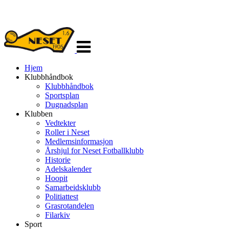
Veksle
navigasjon
Hjem
Klubbhåndbok
Klubbhåndbok
Sportsplan
Dugnadsplan
Klubben
Vedtekter
Roller i Neset
Medlemsinformasjon
Årshjul for Neset Fotballklubb
Historie
Adelskalender
Hoopit
Samarbeidsklubb
Politiattest
Grasrotandelen
Filarkiv
Sport