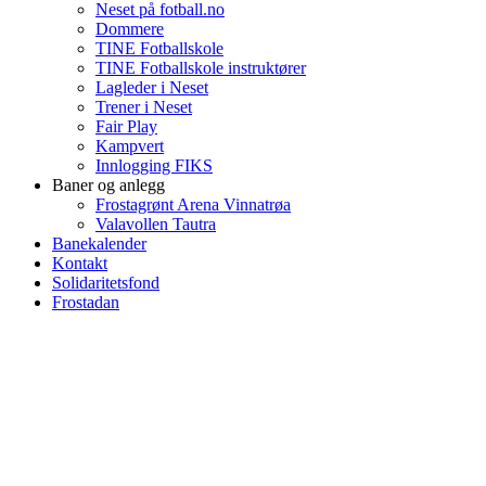
Neset på fotball.no
Dommere
TINE Fotballskole
TINE Fotballskole instruktører
Lagleder i Neset
Trener i Neset
Fair Play
Kampvert
Innlogging FIKS
Baner og anlegg
Frostagrønt Arena Vinnatrøa
Valavollen Tautra
Banekalender
Kontakt
Solidaritetsfond
Frostadan