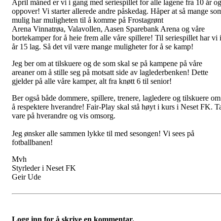
April måned er vi i gang med seriespillet for alle lagene fra 10 år o
oppover! Vi starter allerede andre påskedag. Håper at så mange so
mulig har muligheten til å komme på Frostagrønt
Arena Vinnatrøa, Valavollen, Aasen Sparebank Arena og våre
bortekamper for å heie frem alle våre spillere! Til seriespillet har vi 
år 15 lag. Så det vil være mange muligheter for å se kamp!
Jeg ber om at tilskuere og de som skal se på kampene på våre
areaner om å stille seg på motsatt side av laglederbenken! Dette
gjelder på alle våre kamper, alt fra knøtt 6 til senior!
Ber også både dommere, spillere, trenere, lagledere og tilskuere om
å respektere hverandre! Fair-Play skal stå høyt i kurs i Neset FK. T
vare på hverandre og vis omsorg.
Jeg ønsker alle sammen lykke til med sesongen! Vi sees på
fotballbanen!
Mvh
Styrleder i Neset FK
Geir Ude
Logg inn for å skrive en kommentar.