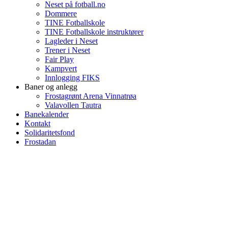
Neset på fotball.no
Dommere
TINE Fotballskole
TINE Fotballskole instruktører
Lagleder i Neset
Trener i Neset
Fair Play
Kampvert
Innlogging FIKS
Baner og anlegg
Frostagrønt Arena Vinnatrøa
Valavollen Tautra
Banekalender
Kontakt
Solidaritetsfond
Frostadan