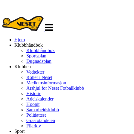
Veksle
navigasjon
Hjem
Klubbhåndbok
Klubbhåndbok
Sportsplan
Dugnadsplan
Klubben
Vedtekter
Roller i Neset
Medlemsinformasjon
Årshjul for Neset Fotballklubb
Historie
Adelskalender
Hoopit
Samarbeidsklubb
Politiattest
Grasrotandelen
Filarkiv
Sport