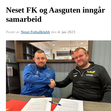
Neset FK og Aasguten inngår
samarbeid
Postet av
Neset Fotballklubb
den
4. jan 2023