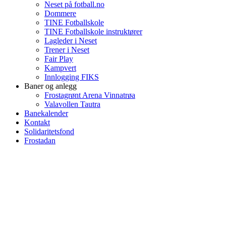
Neset på fotball.no
Dommere
TINE Fotballskole
TINE Fotballskole instruktører
Lagleder i Neset
Trener i Neset
Fair Play
Kampvert
Innlogging FIKS
Baner og anlegg
Frostagrønt Arena Vinnatrøa
Valavollen Tautra
Banekalender
Kontakt
Solidaritetsfond
Frostadan