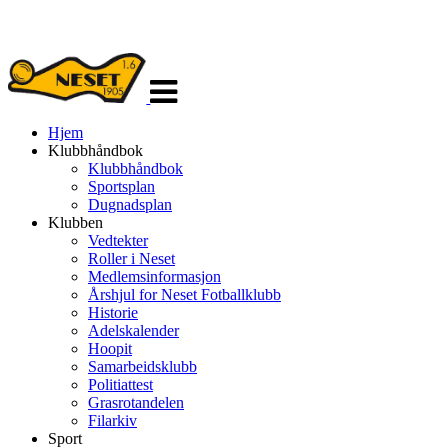
Veksle
navigasjon
Hjem
Klubbhåndbok
Klubbhåndbok
Sportsplan
Dugnadsplan
Klubben
Vedtekter
Roller i Neset
Medlemsinformasjon
Årshjul for Neset Fotballklubb
Historie
Adelskalender
Hoopit
Samarbeidsklubb
Politiattest
Grasrotandelen
Filarkiv
Sport