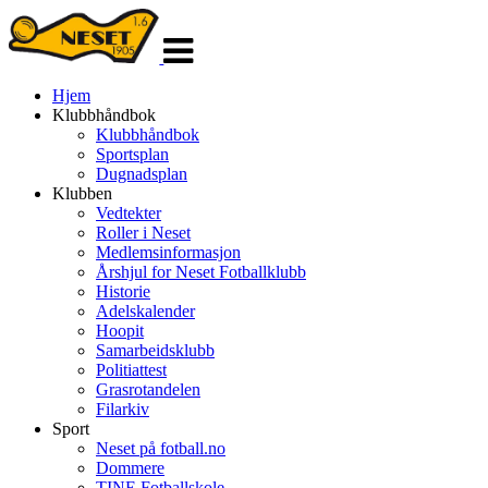
Veksle
navigasjon
Hjem
Klubbhåndbok
Klubbhåndbok
Sportsplan
Dugnadsplan
Klubben
Vedtekter
Roller i Neset
Medlemsinformasjon
Årshjul for Neset Fotballklubb
Historie
Adelskalender
Hoopit
Samarbeidsklubb
Politiattest
Grasrotandelen
Filarkiv
Sport
Neset på fotball.no
Dommere
TINE Fotballskole