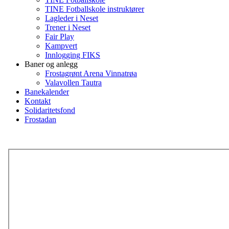
TINE Fotballskole instruktører
Lagleder i Neset
Trener i Neset
Fair Play
Kampvert
Innlogging FIKS
Baner og anlegg
Frostagrønt Arena Vinnatrøa
Valavollen Tautra
Banekalender
Kontakt
Solidaritetsfond
Frostadan