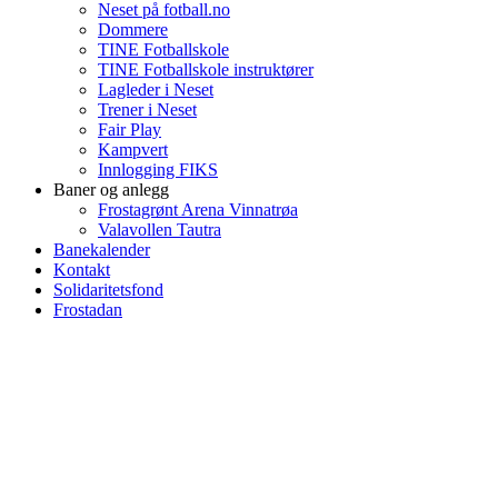
Neset på fotball.no
Dommere
TINE Fotballskole
TINE Fotballskole instruktører
Lagleder i Neset
Trener i Neset
Fair Play
Kampvert
Innlogging FIKS
Baner og anlegg
Frostagrønt Arena Vinnatrøa
Valavollen Tautra
Banekalender
Kontakt
Solidaritetsfond
Frostadan