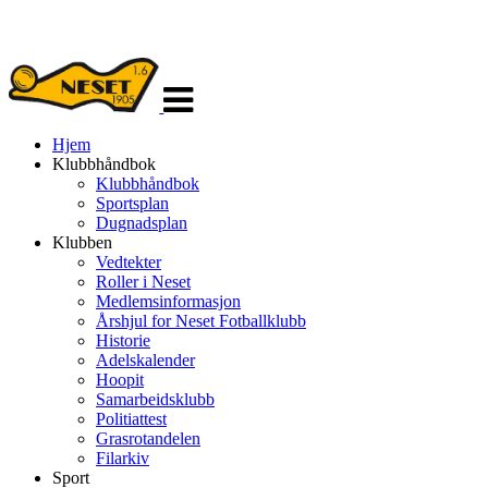
Veksle
navigasjon
Hjem
Klubbhåndbok
Klubbhåndbok
Sportsplan
Dugnadsplan
Klubben
Vedtekter
Roller i Neset
Medlemsinformasjon
Årshjul for Neset Fotballklubb
Historie
Adelskalender
Hoopit
Samarbeidsklubb
Politiattest
Grasrotandelen
Filarkiv
Sport