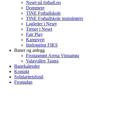
Neset på fotball.no
Dommere
TINE Fotballskole
TINE Fotballskole instruktører
Lagleder i Neset
Trener i Neset
Fair Play
Kampvert
Innlogging FIKS
Baner og anlegg
Frostagrønt Arena Vinnatrøa
Valavollen Tautra
Banekalender
Kontakt
Solidaritetsfond
Frostadan