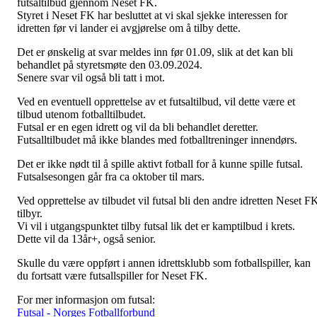
futsaltilbud gjennom Neset FK.
Styret i Neset FK har besluttet at vi skal sjekke interessen for
idretten før vi lander ei avgjørelse om å tilby dette.
Det er ønskelig at svar meldes inn før 01.09, slik at det kan bli
behandlet på styretsmøte den 03.09.2024.
Senere svar vil også bli tatt i mot.
Ved en eventuell opprettelse av et futsaltilbud, vil dette være et
tilbud utenom fotballtilbudet.
Futsal er en egen idrett og vil da bli behandlet deretter.
Futsalltilbudet må ikke blandes med fotballtreninger innendørs.
Det er ikke nødt til å spille aktivt fotball for å kunne spille futsal.
Futsalsesongen går fra ca oktober til mars.
Ved opprettelse av tilbudet vil futsal bli den andre idretten Neset F
tilbyr.
Vi vil i utgangspunktet tilby futsal lik det er kamptilbud i krets.
Dette vil da 13år+, også senior.
Skulle du være oppført i annen idrettsklubb som fotballspiller, kan
du fortsatt være futsallspiller for Neset FK.
For mer informasjon om futsal:
Futsal - Norges Fotballforbund