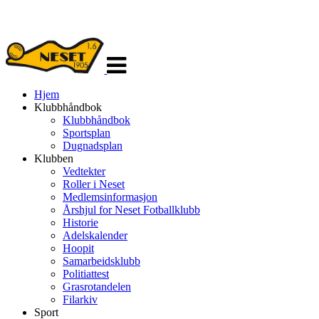
Veksle
navigasjon
Hjem
Klubbhåndbok
Klubbhåndbok
Sportsplan
Dugnadsplan
Klubben
Vedtekter
Roller i Neset
Medlemsinformasjon
Årshjul for Neset Fotballklubb
Historie
Adelskalender
Hoopit
Samarbeidsklubb
Politiattest
Grasrotandelen
Filarkiv
Sport